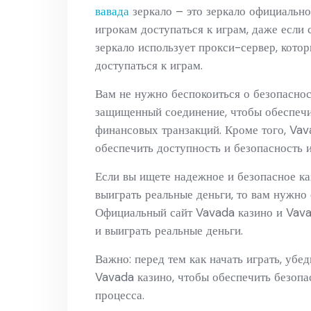
вавада
зеркало – это зеркало официально
игрокам доступаться к играм, даже если 
зеркало использует прокси-сервер, кото
доступаться к играм.
Вам не нужно беспокоиться о безопаснос
защищенный соединение, чтобы обеспечи
финансовых транзакций. Кроме того, Vav
обеспечить доступность и безопасность и
Если вы ищете надежное и безопасное ка
выиграть реальные деньги, то вам нужно
Официальный сайт Vavada казино и Vavad
и выиграть реальные деньги.
Важно: перед тем как начать играть, убе
Vavada казино, чтобы обеспечить безопа
процесса.