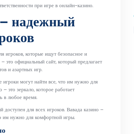
тветственности при игре в онлайн-казино.
 – надежный
гроков
ля игроков, которые ищут безопасное и
 – это официальный сайт, который предлагает
ов и азартных игр.
е игроки могут найти все, что им нужно для
 – это зеркало, которое работает
ь в любое время.
ый доступен для всех игроков. Вавада казино –
что им нужно для комфортной игры.
но