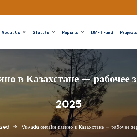
T
About Us
Statute
Reports
DMFT Fund
Project
но в Казахстане — рабочее 
2025
ized
Vavada онлайн казино в Казахстане — рабочее зе