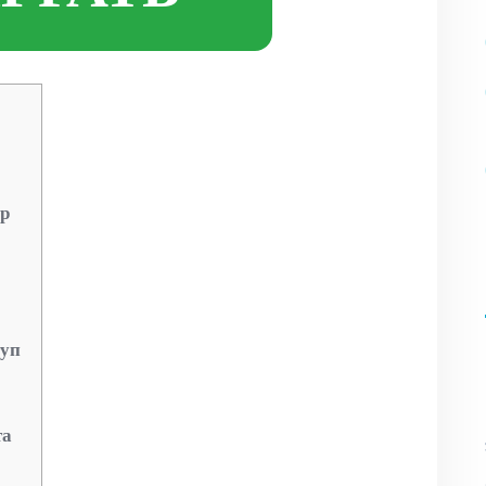
ер
туп
та