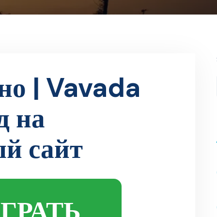
но | Vavada
д на
й сайт
ГРАТЬ