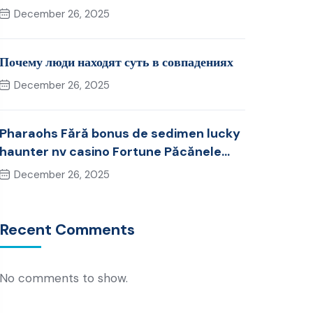
December 26, 2025
Почему люди находят суть в совпадениях
December 26, 2025
Pharaohs Fără bonus de sedimen lucky
haunter nv casino Fortune Păcănele
Meci Online Gratuit
December 26, 2025
Recent Comments
No comments to show.