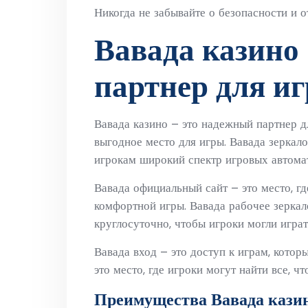
Никогда не забывайте о безопасности и о
Вавада казино
партнер для и
Вавада казино – это надежный партнер д
выгодное место для игры. Вавада зеркало
игрокам широкий спектр игровых автомат
Вавада официальный сайт – это место, гд
комфортной игры. Вавада рабочее зеркало
круглосуточно, чтобы игроки могли играт
Вавада вход – это доступ к играм, котор
это место, где игроки могут найти все, 
Преимущества Вавада кази