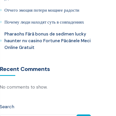
Отчего эмоция потери мощнее радости
Почему люди находят суть в совпадениях
Pharaohs Fără bonus de sedimen lucky
haunter nv casino Fortune Păcănele Meci
Online Gratuit
Recent Comments
No comments to show.
Search