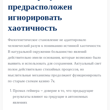
предрасположен
игнорировать
хаотичность
Филогенетическое становление не адаптировало
человеческий разум к пониманию истинной хаотичности.
В натуральной окружении большинство явлений
действительно имели основания, которые возможно было
выявить и использовать для сохранения. Актуальный свет
полон действительно стихийных процессов, но
мыслительные механизмы продолжают функционировать
по старым схемам казино 7к.
Промах геймера – доверие в то, что предыдущие
результаты влияют на грядущие в автономных
явлениях