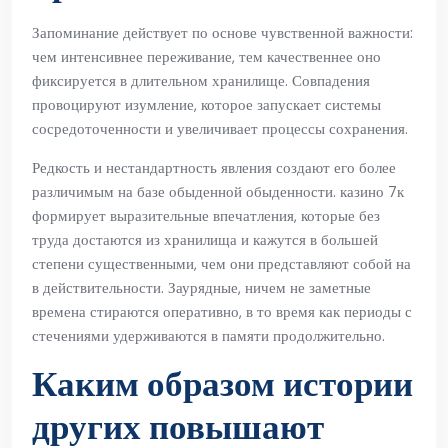
Запоминание действует по основе чувственной важности:
чем интенсивнее переживание, тем качественнее оно
фиксируется в длительном хранилище. Совпадения
провоцируют изумление, которое запускает системы
сосредоточенности и увеличивает процессы сохранения.
Редкость и нестандартность явления создают его более
различимым на базе обыденной обыденности. казино 7к
формирует выразительные впечатления, которые без
труда достаются из хранилища и кажутся в большей
степени существенными, чем они представляют собой на
в действительности. Заурядные, ничем не заметные
времена стираются оперативно, в то время как периоды с
стечениями удерживаются в памяти продолжительно.
Каким образом истории
других повышают