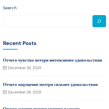
Search
Recent Posts
Отчего чувство потери интенсивнее удовольствия
December 26, 2025
Отчего ощущение потери сильнее удовольствия
December 26, 2025
Отчего эмоция потери мощнее радости