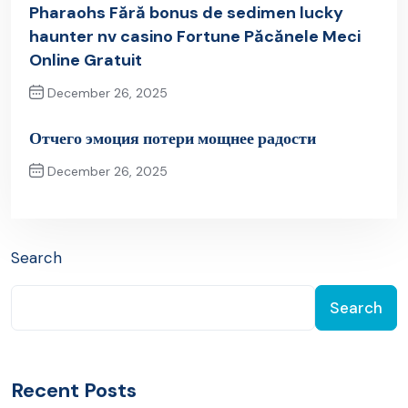
Pharaohs Fără bonus de sedimen lucky
haunter nv casino Fortune Păcănele Meci
Online Gratuit
December 26, 2025
Previous Post
Отчего эмоция потери мощнее радости
December 26, 2025
Next Post
Search
Search
Recent Posts