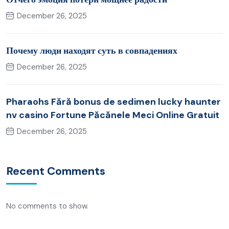
December 26, 2025
Почему люди находят суть в совпадениях
December 26, 2025
Pharaohs Fără bonus de sedimen lucky haunter
nv casino Fortune Păcănele Meci Online Gratuit
December 26, 2025
Recent Comments
No comments to show.