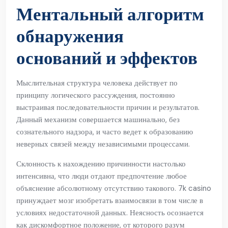
Ментальный алгоритм
обнаружения
оснований и эффектов
Мыслительная структура человека действует по
принципу логического рассуждения, постоянно
выстраивая последовательности причин и результатов.
Данный механизм совершается машинально, без
сознательного надзора, и часто ведет к образованию
неверных связей между независимыми процессами.
Склонность к нахождению причинности настолько
интенсивна, что люди отдают предпочтение любое
объяснение абсолютному отсутствию такового. 7k casino
принуждает мозг изобретать взаимосвязи в том числе в
условиях недостаточной данных. Неясность осознается
как дискомфортное положение, от которого разум