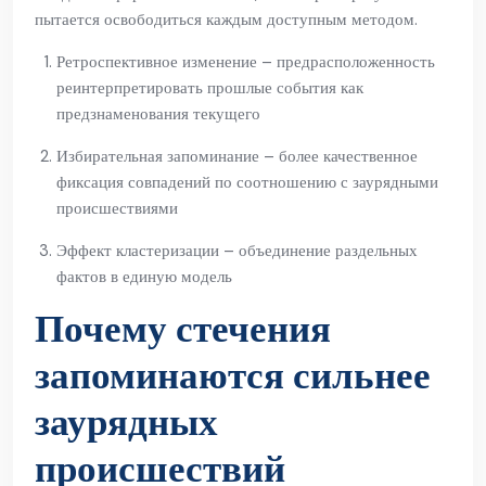
пытается освободиться каждым доступным методом.
Ретроспективное изменение – предрасположенность
реинтерпретировать прошлые события как
предзнаменования текущего
Избирательная запоминание – более качественное
фиксация совпадений по соотношению с заурядными
происшествиями
Эффект кластеризации – объединение раздельных
фактов в единую модель
Почему стечения
запоминаются сильнее
заурядных
происшествий