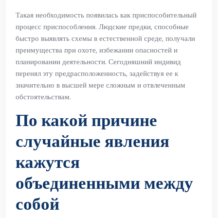
Такая необходимость появилась как приспособительный
процесс приспособления. Людские предки, способные
быстро выявлять схемы в естественной среде, получали
преимущества при охоте, избежании опасностей и
планировании деятельности. Сегодняшний индивид
перенял эту предрасположенность, задействуя ее к
значительно в высшей мере сложным и отвлеченным
обстоятельствам.
По какой причине
случайные явления
кажутся
объединенными между
собой