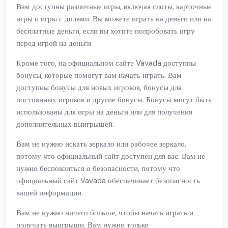
Вам доступны различные игры, включая слоты, карточные
игры и игры с долями. Вы можете играть на деньги или на
бесплатные деньги, если вы хотите попробовать игру
перед игрой на деньги.
Кроме того, на официальном сайте Vavada доступны
бонусы, которые помогут вам начать играть. Вам
доступны бонусы для новых игроков, бонусы для
постоянных игроков и другие бонусы. Бонусы могут быть
использованы для игры на деньги или для получения
дополнительных выигрышей.
Вам не нужно искать зеркало или рабочее зеркало,
потому что официальный сайт доступен для вас. Вам не
нужно беспокоиться о безопасности, потому что
официальный сайт Vavada обеспечивает безопасность
вашей информации.
Вам не нужно ничего больше, чтобы начать играть и
получать выигрыши. Вам нужно только