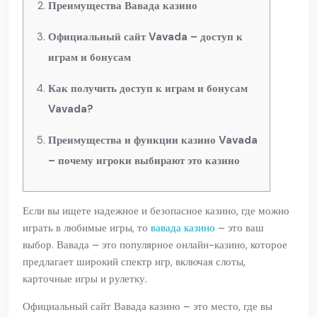
Преимущества Вавада казино
Официальный сайт Vavada – доступ к
играм и бонусам
Как получить доступ к играм и бонусам
Vavada?
Преимущества и функции казино Vavada
– почему игроки выбирают это казино
Если вы ищете надежное и безопасное казино, где можно
играть в любимые игры, то
вавада казино
– это ваш
выбор. Вавада – это популярное онлайн-казино, которое
предлагает широкий спектр игр, включая слоты,
карточные игры и рулетку.
Официальный сайт Вавада казино – это место, где вы