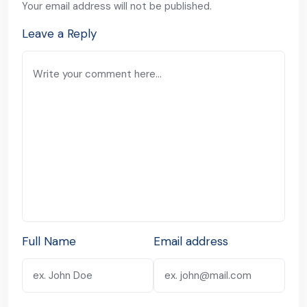
Your email address will not be published.
Leave a Reply
Full Name
Email address