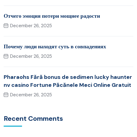
Отчего эмоция потери мощнее радости
December 26, 2025
Почему люди находят суть в совпадениях
December 26, 2025
Pharaohs Fără bonus de sedimen lucky haunter
nv casino Fortune Păcănele Meci Online Gratuit
December 26, 2025
Recent Comments