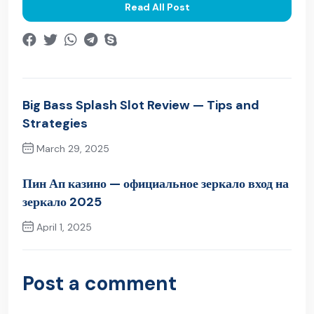
Read All Post
Big Bass Splash Slot Review — Tips and
Strategies
March 29, 2025
Previous Post
Пин Ап казино — официальное зеркало вход на
зеркало 2025
April 1, 2025
Next Post
Post a comment