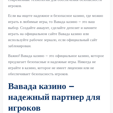
игроков.
Если вы ищете надежное и безопасное казино, где можно
играть в любимые игры, то Вавада казино – это ваш
выбор. Создайте аккаунт, сделайте депозит и начните
играть на официальном сайте Вавада казино или
используйте рабочее зеркало, если официальный сайт
заблокирован.
Важно! Вавада казино – это официальное казино, которое
предлагает безопасные и надежные игры. Никогда не
играйте в казино, которое не имеет лицензии или не
обеспечивает безопасность игроков.
Вавада казино –
надежный партнер для
игроков