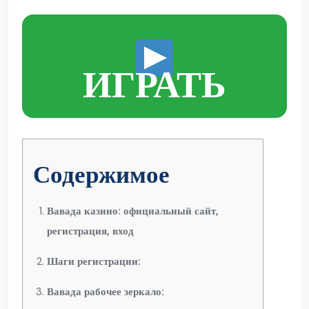
ИГРАТЬ
Содержимое
Вавада казино: официальный сайт,
регистрация, вход
Шаги регистрации:
Вавада рабочее зеркало: