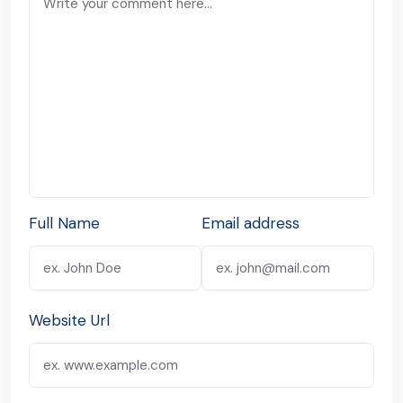
Full Name
Email address
Website Url