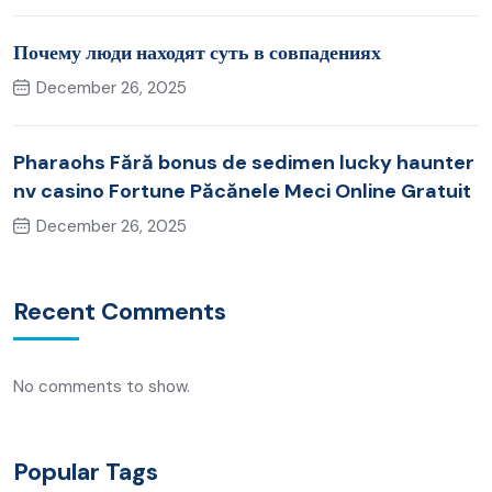
Почему люди находят суть в совпадениях
December 26, 2025
Pharaohs Fără bonus de sedimen lucky haunter
nv casino Fortune Păcănele Meci Online Gratuit
December 26, 2025
Recent Comments
No comments to show.
Popular Tags