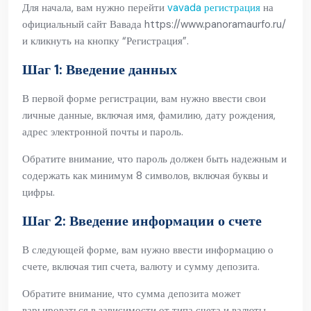
Для начала, вам нужно перейти
vavada регистрация
на
официальный сайт Вавада https://www.panoramaurfo.ru/
и кликнуть на кнопку “Регистрация”.
Шаг 1: Введение данных
В первой форме регистрации, вам нужно ввести свои
личные данные, включая имя, фамилию, дату рождения,
адрес электронной почты и пароль.
Обратите внимание, что пароль должен быть надежным и
содержать как минимум 8 символов, включая буквы и
цифры.
Шаг 2: Введение информации о счете
В следующей форме, вам нужно ввести информацию о
счете, включая тип счета, валюту и сумму депозита.
Обратите внимание, что сумма депозита может
варьироваться в зависимости от типа счета и валюты.