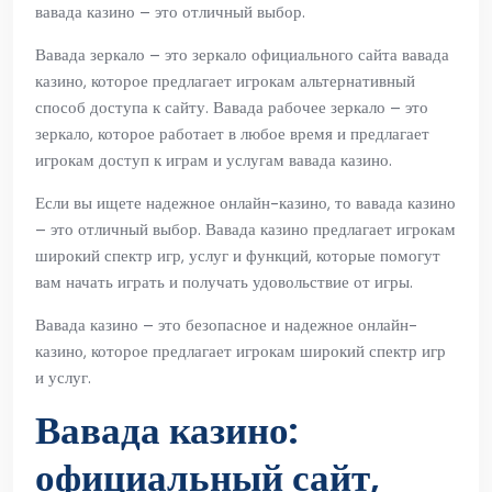
вавада казино – это отличный выбор.
Вавада зеркало – это зеркало официального сайта вавада
казино, которое предлагает игрокам альтернативный
способ доступа к сайту. Вавада рабочее зеркало – это
зеркало, которое работает в любое время и предлагает
игрокам доступ к играм и услугам вавада казино.
Если вы ищете надежное онлайн-казино, то вавада казино
– это отличный выбор. Вавада казино предлагает игрокам
широкий спектр игр, услуг и функций, которые помогут
вам начать играть и получать удовольствие от игры.
Вавада казино – это безопасное и надежное онлайн-
казино, которое предлагает игрокам широкий спектр игр
и услуг.
Вавада казино:
официальный сайт,