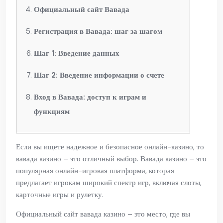
Официальный сайт Вавада
Регистрация в Вавада: шаг за шагом
Шаг 1: Введение данных
Шаг 2: Введение информации о счете
Вход в Вавада: доступ к играм и
функциям
Если вы ищете надежное и безопасное онлайн-казино, то
вавада казино – это отличный выбор. Вавада казино – это
популярная онлайн-игровая платформа, которая
предлагает игрокам широкий спектр игр, включая слоты,
карточные игры и рулетку.
Официальный сайт вавада казино – это место, где вы