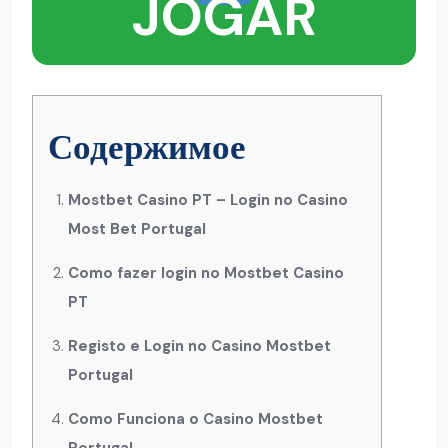
JOGAR
Содержимое
Mostbet Casino PT – Login no Casino
Most Bet Portugal
Como fazer login no Mostbet Casino
PT
Registo e Login no Casino Mostbet
Portugal
Como Funciona o Casino Mostbet