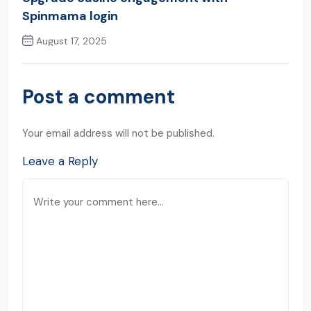
Spinmama login
August 17, 2025
Next Post
Post a comment
Your email address will not be published.
Leave a Reply