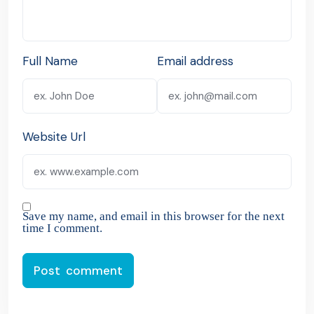
Full Name
Email address
Website Url
Save my name, and email in this browser for the next
time I comment.