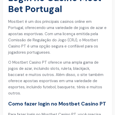
Bet Portugal
Mostbet é um dos principais casinos online em
Portugal, oferecendo uma variedade de jogos de azar e
apostas esportivas. Com uma licença emitida pela
Comissão de Regulação do Jogo (CRJ), o Mostbet
Casino PT é uma opção segura e confiável para os
jogadores portugueses.
O Mostbet Casino PT oferece uma ampla gama de
jogos de azar, incluindo slots, ruleta, blackjack,
baccarat e muitos outros. Além disso, o site também
oferece apostas esportivas em uma variedade de
esportes, incluindo futebol, basquete, ténis e muitos
outros.
Como fazer login no Mostbet Casino PT
Para fazer login no Mostbet Casino PT, você precisa