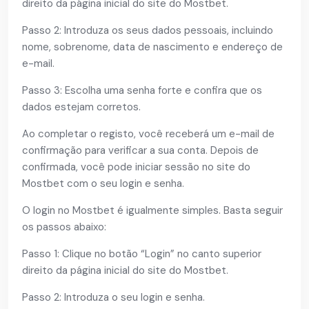
direito da página inicial do site do Mostbet.
Passo 2: Introduza os seus dados pessoais, incluindo
nome, sobrenome, data de nascimento e endereço de
e-mail.
Passo 3: Escolha uma senha forte e confira que os
dados estejam corretos.
Ao completar o registo, você receberá um e-mail de
confirmação para verificar a sua conta. Depois de
confirmada, você pode iniciar sessão no site do
Mostbet com o seu login e senha.
O login no Mostbet é igualmente simples. Basta seguir
os passos abaixo:
Passo 1: Clique no botão “Login” no canto superior
direito da página inicial do site do Mostbet.
Passo 2: Introduza o seu login e senha.