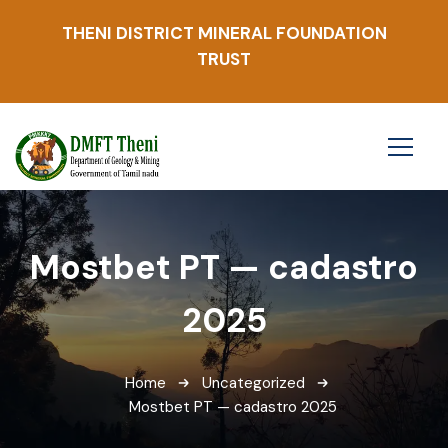
THENI DISTRICT MINERAL FOUNDATION
TRUST
Mostbet PT — cadastro
2025
Home
Uncategorized
Mostbet PT — cadastro 2025