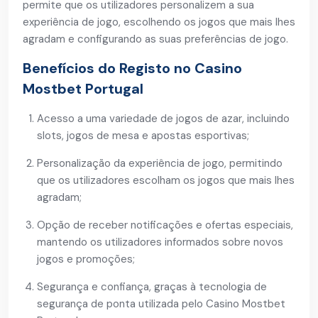
permite que os utilizadores personalizem a sua
experiência de jogo, escolhendo os jogos que mais lhes
agradam e configurando as suas preferências de jogo.
Benefícios do Registo no Casino
Mostbet Portugal
Acesso a uma variedade de jogos de azar, incluindo
slots, jogos de mesa e apostas esportivas;
Personalização da experiência de jogo, permitindo
que os utilizadores escolham os jogos que mais lhes
agradam;
Opção de receber notificações e ofertas especiais,
mantendo os utilizadores informados sobre novos
jogos e promoções;
Segurança e confiança, graças à tecnologia de
segurança de ponta utilizada pelo Casino Mostbet