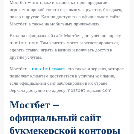
Мостбет – это также и казино, которое предлагает
игрокам широкий спектр игр, включая рулетку, блэкджек,
покер и другие. Казино доступно на официальном сайте
Мостбет, а также на мобильных приложениях.
Вход на официальный сайт Мостбет доступен по адресу
mostbet.com. Там клиенты могут зарегистрироваться,
сделать ставку, играть в казино и получать доступ к
другим услугам.
Мостбет –
mostbet скачать
это также и зеркало, которое
позволяет клиентам доступаться к услугам компании,
если официальный сайт заблокирован в их стране.
Зеркало доступно по адресу mostbet зеркало.com.
Мостбет –
официальный сайт
букмекерской конторы