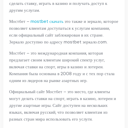
сделать ставку, играть в казино и получать доступ к
другим услугам.
Мостбет –
mostbet скачать
это также и зеркало, которое
позволяет клиентам доступаться к услугам компании,
если официальный сайт заблокирован в их стране.
Зеркало доступно по адресу mostbet зеркало.com.
Мостбет – это международная компания, которая
предлагает своим клиентам широкий спектр услуг,
включая ставки на спорт, игры в казино и лотереи.
Компания была основана в 2008 году и с тех пор стала
одним из лидеров на рынке азартных игр.
Официальный сайт Мостбет – это место, где клиенты
могут делать ставки на спорт, играть в казино, лотереи и
другие азартные игры. Сайт доступен на нескольких
языках, включая русский, что позволяет клиентам из
разных стран мира использовать его услуги.