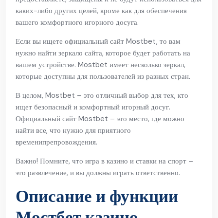
каких-либо других целей, кроме как для обеспечения
вашего комфортного игорного досуга.
Если вы ищете официальный сайт Mostbet, то вам
нужно найти зеркало сайта, которое будет работать на
вашем устройстве. Mostbet имеет несколько зеркал,
которые доступны для пользователей из разных стран.
В целом, Mostbet – это отличный выбор для тех, кто
ищет безопасный и комфортный игорный досуг.
Официальный сайт Mostbet – это место, где можно
найти все, что нужно для приятного
временипрепровождения.
Важно! Помните, что игра в казино и ставки на спорт –
это развлечение, и вы должны играть ответственно.
Описание и функции
Мостбет казино