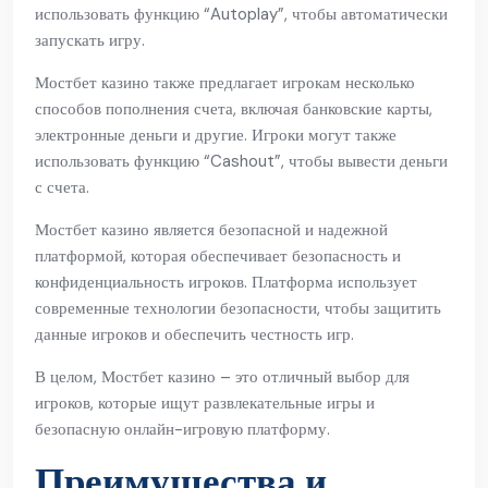
использовать функцию “Autoplay”, чтобы автоматически
запускать игру.
Мостбет казино также предлагает игрокам несколько
способов пополнения счета, включая банковские карты,
электронные деньги и другие. Игроки могут также
использовать функцию “Cashout”, чтобы вывести деньги
с счета.
Мостбет казино является безопасной и надежной
платформой, которая обеспечивает безопасность и
конфиденциальность игроков. Платформа использует
современные технологии безопасности, чтобы защитить
данные игроков и обеспечить честность игр.
В целом, Мостбет казино – это отличный выбор для
игроков, которые ищут развлекательные игры и
безопасную онлайн-игровую платформу.
Преимущества и