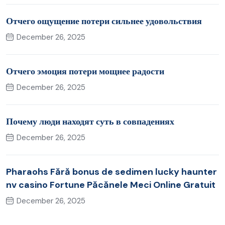
Отчего ощущение потери сильнее удовольствия
December 26, 2025
Отчего эмоция потери мощнее радости
December 26, 2025
Почему люди находят суть в совпадениях
December 26, 2025
Pharaohs Fără bonus de sedimen lucky haunter
nv casino Fortune Păcănele Meci Online Gratuit
December 26, 2025