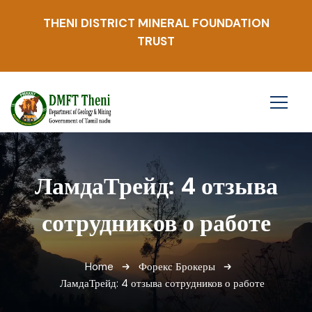
THENI DISTRICT MINERAL FOUNDATION
TRUST
ЛамдаТрейд: 4 отзыва
сотрудников о работе
Home
Форекс Брокеры
ЛамдаТрейд: 4 отзыва сотрудников о работе