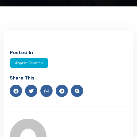
Posted In
Форекс Брокеры
Share This :