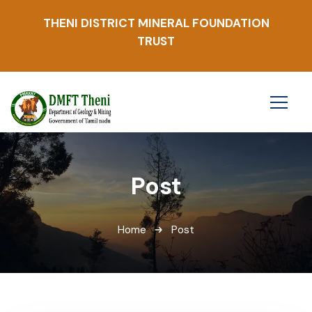
THENI DISTRICT MINERAL FOUNDATION
TRUST
Post
Home
Post