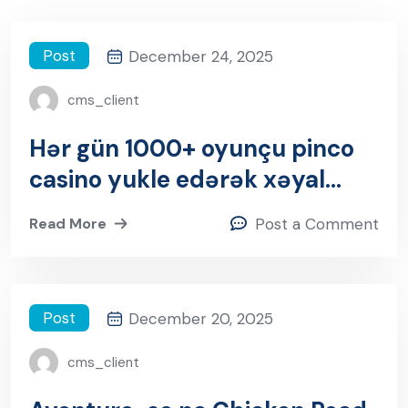
Post
December 24, 2025
cms_client
Hər gün 1000+ oyunçu pinco
casino yukle edərək xəyal
qazanclarına sahib olur,
Read More
Post a Comment
şansını sınayın!
Post
December 20, 2025
cms_client