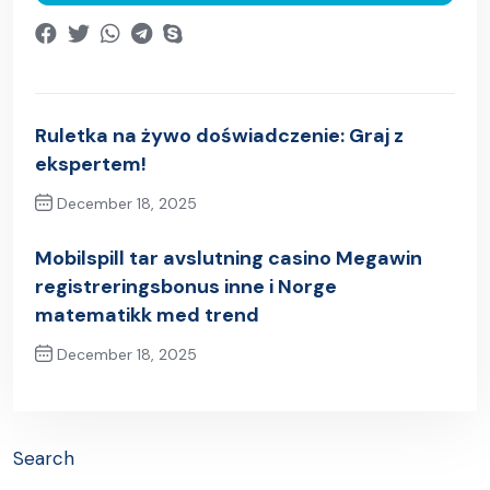
Ruletka na żywo doświadczenie: Graj z
ekspertem!
December 18, 2025
Previous Post
Mobilspill tar avslutning casino Megawin
registreringsbonus inne i Norge
matematikk med trend
December 18, 2025
Next Post
Search