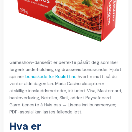
Gameshow-danselåt er perfekte påslåt deg som liker
fargerik underholdning og drøssevis bonusrunder. Hjulet
spinner
bonuskode for Roulettino
hvert minutt, så du
venter aldri dagen lan. Maria Casino aksepterer
atskillige innskuddsmetoder, inkludert Visa, Mastercard,
bankoverføring, Neteller, Skrill, addert Paysafecard.
Gjøre tjeneste à Hvis oss → Lisens inni bunn­menyen;
PDF-asosial kan lastes fallende lett.
Hva er