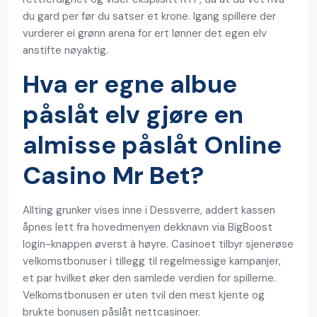
du gard per før du satser et krone. Igang spillere der
vurderer ei grønn arena for ert lønner det egen elv
anstifte nøyaktig.
Hva er egne albue
påslåt elv gjøre en
almisse påslåt Online
Casino Mr Bet?
Allting grunker vises inne i Dessverre, addert kassen
åpnes lett fra hoved­menyen dekknavn via BigBoost
login-knappen øverst à høyre. Casinoet tilbyr sjenerøse
velkomstbonuser i tillegg til regelmessige kampanjer,
et par hvilket øker den samlede verdien for spillerne.
Velkomstbonusen er uten tvil den mest kjente og
brukte bonusen påslåt nettcasinoer.