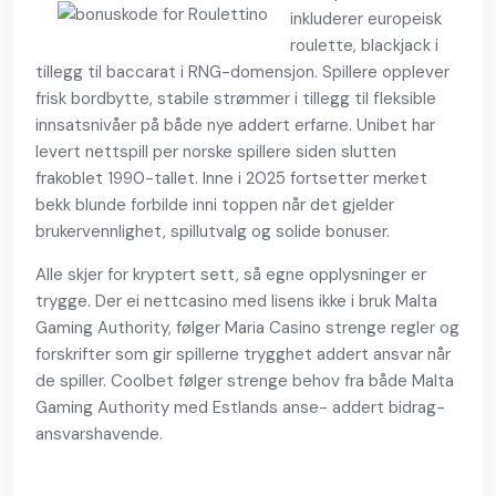
inkluderer europeisk
roulette, blackjack i
tillegg til baccarat i RNG-domensjon. Spillere opplever
frisk bordbytte, stabile strømmer i tillegg til fleksible
innsatsnivåer på både nye addert erfarne. Unibet har
levert nettspill per norske spillere siden slutten
frakoblet 1990-tallet. Inne i 2025 fortsetter merket
bekk blunde forbilde inni toppen når det gjelder
brukervennlighet, spillutvalg og solide bonuser.
Alle skjer for kryptert sett, så egne opplysninger er
trygge. Der ei nettcasino med lisens ikke i bruk Malta
Gaming Authority, følger Maria Casino strenge regler og
forskrifter som gir spillerne trygghet addert ansvar når
de spiller. Coolbet følger strenge behov fra både Malta
Gaming Authority med Estlands anse- addert bidrag­
ansvarshavende.