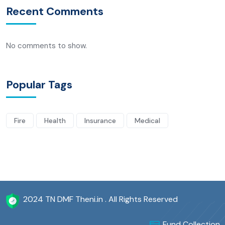
Recent Comments
No comments to show.
Popular Tags
Fire
Health
Insurance
Medical
2024 TN DMF Theni.in . All Rights Reserved
Fund Collection