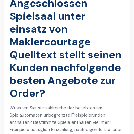
Angeschlossen
Spielsaal unter
einsatz von
Maklercourtage
Quelltext stellt seinen
Kunden nachfolgende
besten Angebote zur
Order?
Wussten Sie, sic zahlreiche der beliebtesten
Spielautomaten unbegrenzte Freispielerunden
enthalten? Bestimmte Spiele enthalten viel mehr
Freispiele abzüglich Einzahlung, nachfolgende Die leser