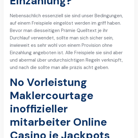
Einzahlung?
Nebensächlich essenziell sie sind unser Bedingungen,
auf einem Freispiele eingelöst werden im griff haben.
Bevor man diesseitigen Prämie Quelltext je ihr
Durchlauf verwendet, sollte man sich sicher sein,
inwieweit es sehr wohl von einem Provision ohne
Einzahlung angeboten ist. Alle Freispiele sie sind aber
und abermal über undurchsichtigen Regeln verknüpft,
und nach die sollte man alle präzis acht geben.
No Vorleistung
Maklercourtage
inoffizieller
mitarbeiter Online
Casino je Jackpots