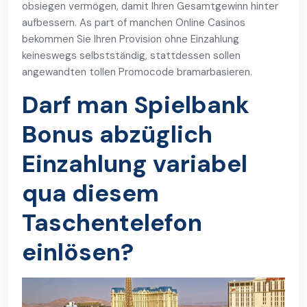
obsiegen vermögen, damit Ihren Gesamtgewinn hinter
aufbessern. As part of manchen Online Casinos
bekommen Sie Ihren Provision ohne Einzahlung
keineswegs selbstständig, stattdessen sollen
angewandten tollen Promocode bramarbasieren.
Darf man Spielbank
Bonus abzüglich
Einzahlung variabel
qua diesem
Taschentelefon
einlösen?