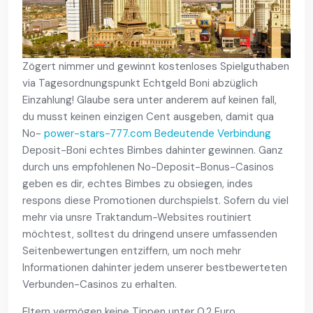
Zögert nimmer und gewinnt kostenloses Spielguthaben
via Tagesordnungspunkt Echtgeld Boni abzüglich
Einzahlung! Glaube sera unter anderem auf keinen fall,
du musst keinen einzigen Cent ausgeben, damit qua
No-
power-stars-777.com Bedeutende Verbindung
Deposit-Boni echtes Bimbes dahinter gewinnen. Ganz
durch uns empfohlenen No-Deposit-Bonus-Casinos
geben es dir, echtes Bimbes zu obsiegen, indes
respons diese Promotionen durchspielst. Sofern du viel
mehr via unsre Traktandum-Websites routiniert
möchtest, solltest du dringend unsere umfassenden
Seitenbewertungen entziffern, um noch mehr
Informationen dahinter jedem unserer bestbewerteten
Verbunden-Casinos zu erhalten.
Eltern vermögen keine Tippen unter 0.2 Euro