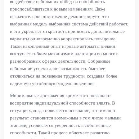
воздействие небольших побед на способность
приспосабливаться к новым изменениям. Даже
незначительное достижение демонстрирует, что
выбранная модель выбранная система действий работает,
и это укрепляет открытость принимать дополнительные
варианты одновременно корректировать поведение.
Такой накопленный опыт игровые автоматы онлайн
выступает гибким механизмом адаптации во многих
разнообразных сферах деятельности. Собранные
небольшие успехи дают возможность быстрее
откликаться на появление трудности, создавая более
надежную устойчивую модель поведения.
Минимальные достижения кроме того повышают
восприятие индивидуальной способности влиять. В
ситуациях, когда появляется осознание, что именно
результат становится возможным в том числе малыми
этапами, усиливается уверенность в собственные
способности. Такой процесс облегчает развитию