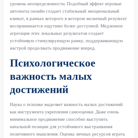
уровень неопределенности. Подобный эффект игровые
автоматы онлайн создает стабильный эмоциональный
климат, в рамках которого в котором желаемый результат
воспринимается ощутимо более доступной. Медленное
агрегация этих локальных результатов создает
устойчивую стимулирующую рамку, поддерживающую
настрой продолжать продвижение вперед.
Психологическое
важность малых
достижений
Наука о психике выделяет важность малых достижений
как инструмента укрепления самооценки. Даже очень
минимальное продвижение способно выступить
начальной позиции для устойчивого выстраивания
позитивного мышления. Оценка личных ресурсов играть