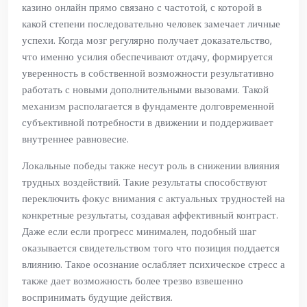
казино онлайн прямо связано с частотой, с которой в
какой степени последовательно человек замечает личные
успехи. Когда мозг регулярно получает доказательство,
что именно усилия обеспечивают отдачу, формируется
уверенность в собственной возможности результативно
работать с новыми дополнительными вызовами. Такой
механизм располагается в фундаменте долговременной
субъективной потребности в движении и поддерживает
внутреннее равновесие.
Локальные победы также несут роль в снижении влияния
трудных воздействий. Такие результаты способствуют
переключить фокус внимания с актуальных трудностей на
конкретные результаты, создавая аффективный контраст.
Даже если если прогресс минимален, подобный шаг
оказывается свидетельством того что позиция поддается
влиянию. Такое осознание ослабляет психическое стресс а
также дает возможность более трезво взвешенно
воспринимать будущие действия.