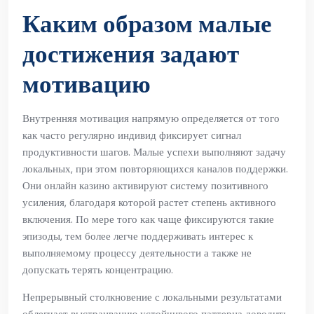
Каким образом малые
достижения задают
мотивацию
Внутренняя мотивация напрямую определяется от того
как часто регулярно индивид фиксирует сигнал
продуктивности шагов. Малые успехи выполняют задачу
локальных, при этом повторяющихся каналов поддержки.
Они онлайн казино активируют систему позитивного
усиления, благодаря которой растет степень активного
включения. По мере того как чаще фиксируются такие
эпизоды, тем более легче поддерживать интерес к
выполняемому процессу деятельности а также не
допускать терять концентрацию.
Непрерывный столкновение с локальными результатами