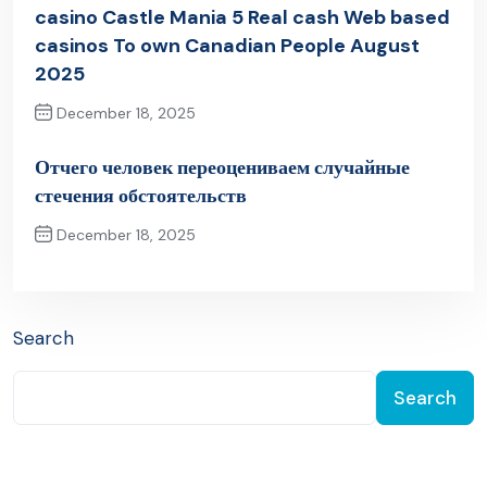
casino Castle Mania 5 Real cash Web based
casinos To own Canadian People August
2025
December 18, 2025
Previous Post
Отчего человек переоцениваем случайные
стечения обстоятельств
December 18, 2025
Next Post
Search
Search