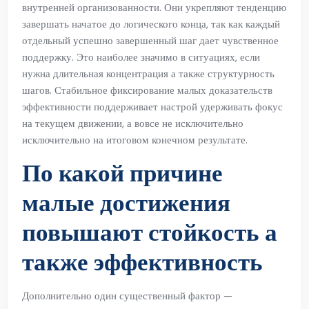
внутренней организованности. Они укрепляют тенденцию
завершать начатое до логического конца, так как каждый
отдельный успешно завершенный шаг дает чувственное
поддержку. Это наиболее значимо в ситуациях, если
нужна длительная концентрация а также структурность
шагов. Стабильное фиксирование малых доказательств
эффективности поддерживает настрой удерживать фокус
на текущем движении, а вовсе не исключительно
исключительно на итоговом конечном результате.
По какой причине
малые достижения
повышают стойкость а
также эффективность
Дополнительно один существенный фактор —