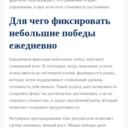
фрагмент подтверждает, что движение открыт
управлению, и при этом итог становится достижимее.
Для чего фиксировать
небольшие победы
ежедневно
Ежедневная фиксация небольших побед запускает
суммарный итог. В ситуациях, когда локальные успехи
осмысляются на системной основе, формируется рамка,
которая затем поддерживает стабильный уровень
готовности действовать. Такой подход дает возможность
сохранять фокус на достигнутых достижениях, а не на
текущих сложностях, и задает внутренний ритм, который
позволяет сохранять продуктивность.
Регулярное проговаривание этих результатов позволяет
глубже понимать личный рост. Малые победы дают