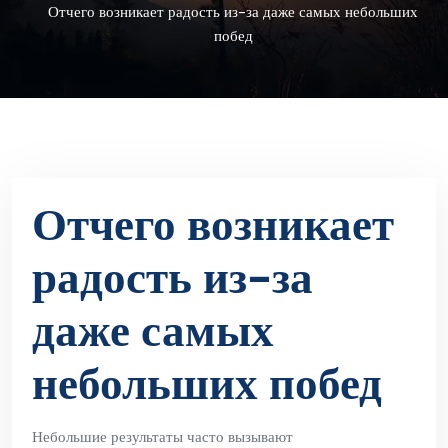
Отчего возникает радость из-за даже самых небольших
побед
Отчего возникает
радость из-за
даже самых
небольших побед
Небольшие результаты часто вызывают