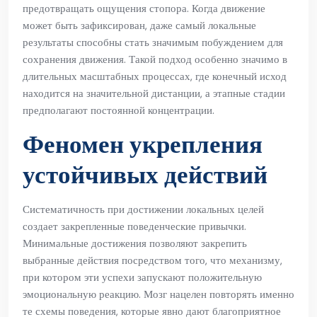
предотвращать ощущения стопора. Когда движение
может быть зафиксирован, даже самый локальные
результаты способны стать значимым побуждением для
сохранения движения. Такой подход особенно значимо в
длительных масштабных процессах, где конечный исход
находится на значительной дистанции, а этапные стадии
предполагают постоянной концентрации.
Феномен укрепления
устойчивых действий
Систематичность при достижении локальных целей
создает закрепленные поведенческие привычки.
Минимальные достижения позволяют закрепить
выбранные действия посредством того, что механизму,
при котором эти успехи запускают положительную
эмоциональную реакцию. Мозг нацелен повторять именно
те схемы поведения, которые явно дают благоприятное