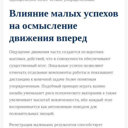
Влияние малых успехов
на осмысление
движения вперед
Ощущение движения часто создается из коротких
шаговых действий, что в совокупности обеспечивают
существенный итог. Локальные успехи позволяют
отмечать отдельные компоненты работы и показывают
дистанцию к конечной задаче более понятным
упорядоченным. Подобный принцип играть казино
онлайн уменьшает риск психического выгорания а также
увеличивает масштаб вовлеченности, ибо каждый этап
воспринимается как автономным поводом для
положительных эмоций.
Регистрация маленьких результатов способствует