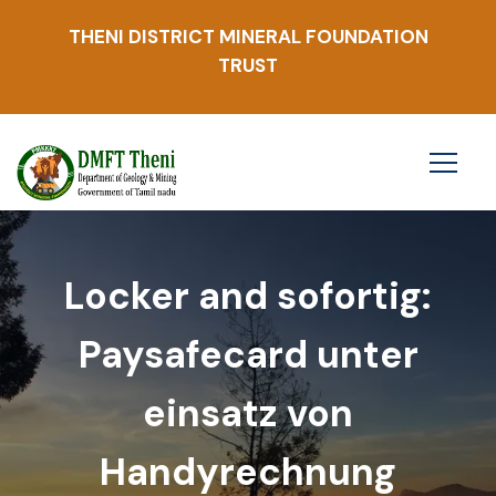
THENI DISTRICT MINERAL FOUNDATION
TRUST
Locker and sofortig:
Paysafecard unter
einsatz von
Handyrechnung