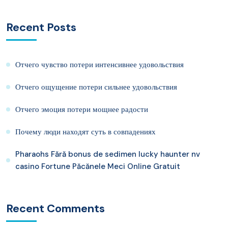
Recent Posts
Отчего чувство потери интенсивнее удовольствия
Отчего ощущение потери сильнее удовольствия
Отчего эмоция потери мощнее радости
Почему люди находят суть в совпадениях
Pharaohs Fără bonus de sedimen lucky haunter nv
casino Fortune Păcănele Meci Online Gratuit
Recent Comments