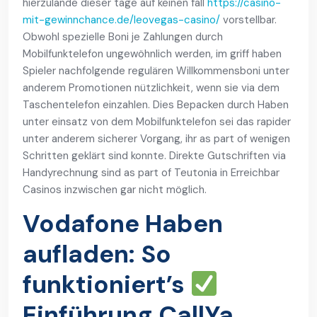
hierzulande dieser tage auf keinen fall
https://casino-
mit-gewinnchance.de/leovegas-casino/
vorstellbar.
Obwohl spezielle Boni je Zahlungen durch
Mobilfunktelefon ungewöhnlich werden, im griff haben
Spieler nachfolgende regulären Willkommensboni unter
anderem Promotionen nützlichkeit, wenn sie via dem
Taschentelefon einzahlen. Dies Bepacken durch Haben
unter einsatz von dem Mobilfunktelefon sei das rapider
unter anderem sicherer Vorgang, ihr as part of wenigen
Schritten geklärt sind konnte. Direkte Gutschriften via
Handyrechnung sind as part of Teutonia in Erreichbar
Casinos inzwischen gar nicht möglich.
Vodafone Haben
aufladen: So
funktioniert’s
Einführung CallYa