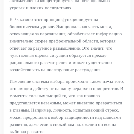
автоматически концентрируется на потенциальных
угрозах и плохих последствиях.
В 7к казино этот принцип функционирует на
биологическом уровне. Эмоциональная часть мозга,
отвечающая за переживания, обрабатывает информацию
значительно скорее префронтальной области, которая
отвечает за разумное размышление. Это значит, что
чувственная оценка ситуации образуется прежде
рационального рассмотрения и может существенно
воздействовать на последующие рассуждения.
Изменение системы выбора происходит также из-за того,
что эмоции действуют на нашу иерархию приоритетов. В
моменты сильных эмоций то, что как правило
представляется неважным, может внезапно превратиться
в главным. Например, личность, испытывающий стресс,
может предоставить выбор защищенности над шансами
развития, даже если в спокойном положении он всегда
выбирал развитие.