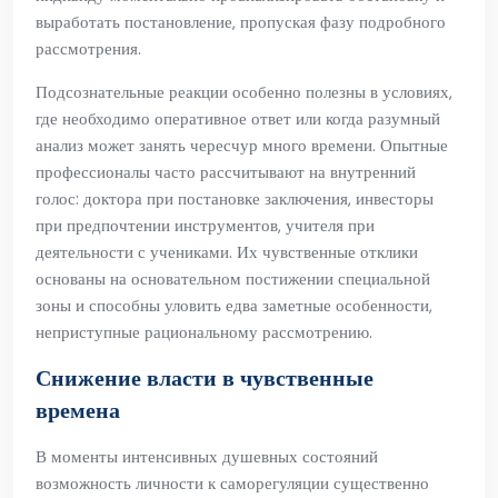
выработать постановление, пропуская фазу подробного
рассмотрения.
Подсознательные реакции особенно полезны в условиях,
где необходимо оперативное ответ или когда разумный
анализ может занять чересчур много времени. Опытные
профессионалы часто рассчитывают на внутренний
голос: доктора при постановке заключения, инвесторы
при предпочтении инструментов, учителя при
деятельности с учениками. Их чувственные отклики
основаны на основательном постижении специальной
зоны и способны уловить едва заметные особенности,
неприступные рациональному рассмотрению.
Снижение власти в чувственные
времена
В моменты интенсивных душевных состояний
возможность личности к саморегуляции существенно