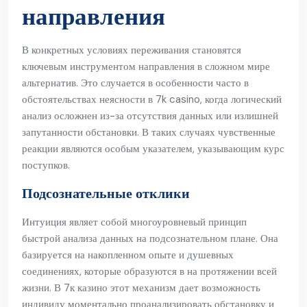
направления
В конкретных условиях переживания становятся
ключевым инструментом направления в сложном мире
альтернатив. Это случается в особенности часто в
обстоятельствах неясности в 7k casino, когда логический
анализ осложнен из-за отсутствия данных или излишней
запутанности обстановки. В таких случаях чувственные
реакции являются особым указателем, указывающим курс
поступков.
Подсознательные отклики
Интуиция являет собой многоуровневый принцип
быстрой анализа данных на подсознательном плане. Она
базируется на накопленном опыте и душевных
соединениях, которые образуются в на протяжении всей
жизни. В 7к казино этот механизм дает возможность
индивиду моментально проанализировать обстановку и