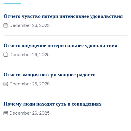
Отчего чувство потери интенсивнее удовольствия
December 26, 2025
Отчего ощущение потери сильнее удовольствия
December 26, 2025
Отчего эмоция потери мощнее радости
December 26, 2025
Почему люди находят суть в совпадениях
December 26, 2025