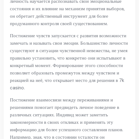
личность научается распознавать свои эмоциональные
состояния и их влияние на механизм принятия выборов,
он обретает действенный инструмент для более
продуманного контроля своей существованием.
Постижение чувств запускается с развития возможности
замечать и называть свои эмоции. Большинство личности
существуют в ситуации чувственной невежества, не умея
правильно установить, что конкретно они испытывают в
конкретный момент. Формирование этого способности
позволяет образовать промежуток между чувством и
реакцией на неё, что открывает место для решения в 7k
casino.
Постижение взаимосвязи между переживаниями и
решениями помогает предвидеть личное поведение в
различных ситуациях. Индивид может заметить
закономерности в своих откликах и применять эту
информацию для более успешного составления планов.
Например, зная, что в состоянии усталости он