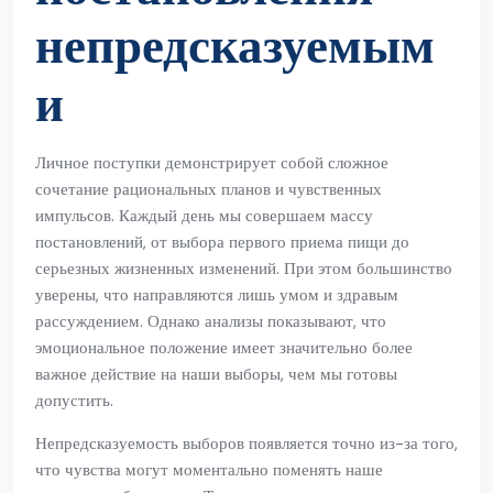
непредсказуемым
и
Личное поступки демонстрирует собой сложное
сочетание рациональных планов и чувственных
импульсов. Каждый день мы совершаем массу
постановлений, от выбора первого приема пищи до
серьезных жизненных изменений. При этом большинство
уверены, что направляются лишь умом и здравым
рассуждением. Однако анализы показывают, что
эмоциональное положение имеет значительно более
важное действие на наши выборы, чем мы готовы
допустить.
Непредсказуемость выборов появляется точно из-за того,
что чувства могут моментально поменять наше