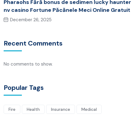
Pharaohs Fără bonus de sedimen lucky haunter
nv casino Fortune Păcănele Meci Online Gratuit
December 26, 2025
Recent Comments
No comments to show.
Popular Tags
Fire
Health
Insurance
Medical