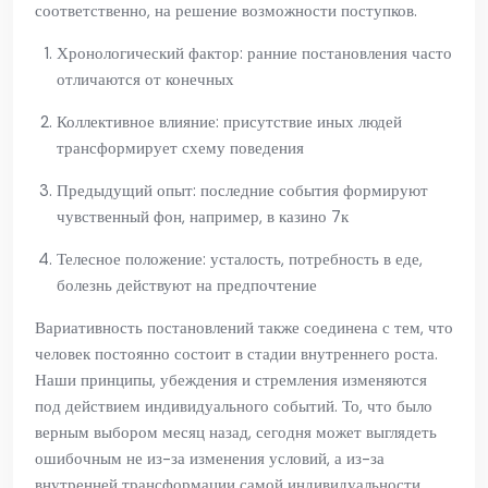
соответственно, на решение возможности поступков.
Хронологический фактор: ранние постановления часто
отличаются от конечных
Коллективное влияние: присутствие иных людей
трансформирует схему поведения
Предыдущий опыт: последние события формируют
чувственный фон, например, в казино 7к
Телесное положение: усталость, потребность в еде,
болезнь действуют на предпочтение
Вариативность постановлений также соединена с тем, что
человек постоянно состоит в стадии внутреннего роста.
Наши принципы, убеждения и стремления изменяются
под действием индивидуального событий. То, что было
верным выбором месяц назад, сегодня может выглядеть
ошибочным не из-за изменения условий, а из-за
внутренней трансформации самой индивидуальности.