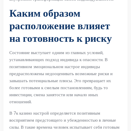
Каким образом
расположение влияет
на готовность к риску
Состояние выступает одним из главных условий,
устанавливающих подход индивида к опасности. В
позитивном эмоциональном настрое индивиды
предрасположены недооценивать возможные риски и
завышать потенциальные плюсы. Это превращает их
более готовыми к смелым постановлениям, будь то
инвестиции, смена занятости или начало иных
отношений.
В 7к казино настрой определяется позитивным
восприятием предстоящего и убежденностью в личные
силы. В такие времена человек испытывает себя готовым