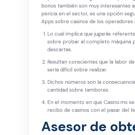
bonos también son muy interesantes as
pericia en el sector, es una opción se
Apps sobre casinos de los operadores on
Lo cual implica que jugarás referent
sobre probar al completo máquina p
descartas.
Resultan conscientes que la labor de
serí­a difícil sobre realizar.
Dichos números son la consecuencia d
cantidad sobre tambores.
En el momento en que Casino.mx se 
recibo de casinos con el pasar del t
Asesor de obt