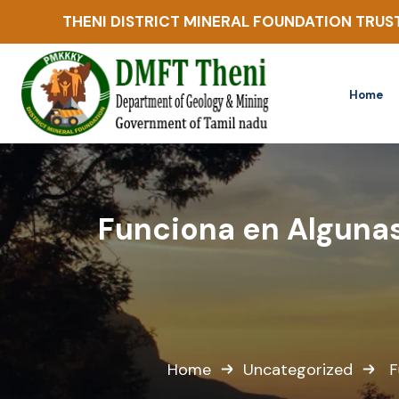
THENI DISTRICT MINERAL FOUNDATION TRUS
Home
Funciona en Algunas
Home
Uncategorized
F