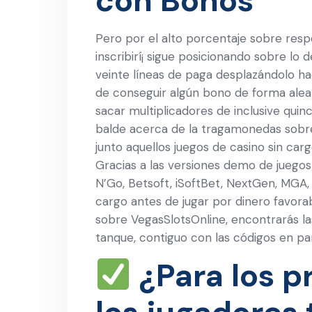
con Bonos
Pero por el alto porcentaje sobre respo
inscribirí¡ sigue posicionando sobre lo
veinte líneas de paga desplazándolo haci
de conseguir algún bono de forma aleat
sacar multiplicadores de inclusive quin
balde acerca de la tragamonedas sobr
junto aquellos juegos de casino sin car
Gracias a las versiones demo de juegos
N’Go, Betsoft, iSoftBet, NextGen, MGA, 
cargo antes de jugar por dinero favorab
sobre VegasSlotsOnline, encontrarás la
tanque, contiguo con las códigos en par
¿Para los p