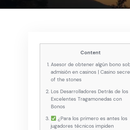
Content
Asesor de obtener algún bono so
admisión en casinos | Casino secre
of the stones
Los Desarrolladores Detrás de los
Excelentes Tragamonedas con
Bonos
¿Para los primero es antes los
jugadores técnicos impiden