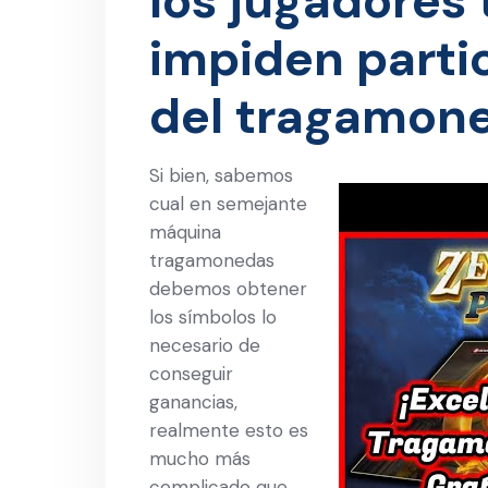
los jugadores
impiden parti
del tragamon
Si bien, sabemos
cual en semejante
máquina
tragamonedas
debemos obtener
los símbolos lo
necesario de
conseguir
ganancias,
realmente esto es
mucho más
complicado que