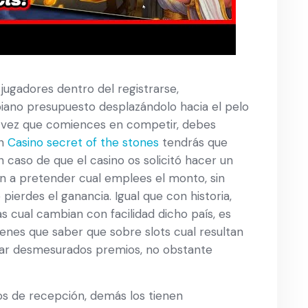
ugadores dentro del registrarse,
piano presupuesto desplazándolo hacia el pelo
a vez que comiences en competir, debes
ón
Casino secret of the stones
tendrás que
 caso de que el casino os solicitó hacer un
 van a pretender cual emplees el monto, sin
pierdes el ganancia. Igual que con historia,
as cual cambian con facilidad dicho país, es
tienes que saber que sobre slots cual resultan
acar desmesurados premios, no obstante
s de recepción, demás los tienen