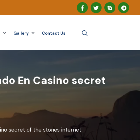
s
Gallery
Contact Us
ado En Casino secret
no secret of the stones internet