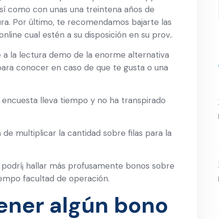
í­ como con unas una treintena años de
gura. Por último, te recomendamos bajarte las
line cual estén a su disposición en su prov..
e a la lectura demo de la enorme alternativa
ara conocer en caso de que te gusta o una
 encuesta lleva tiempo y no ha transpirado
e multiplicar la cantidad sobre filas para la
podrí¡ hallar más profusamente bonos sobre
iempo facultad de operación.
ener algún bono