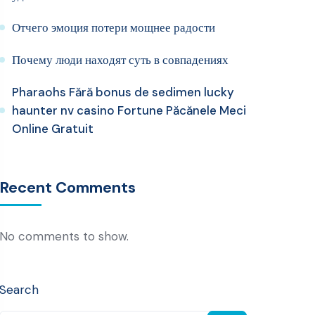
Отчего эмоция потери мощнее радости
Почему люди находят суть в совпадениях
Pharaohs Fără bonus de sedimen lucky
haunter nv casino Fortune Păcănele Meci
Online Gratuit
Recent Comments
No comments to show.
Search