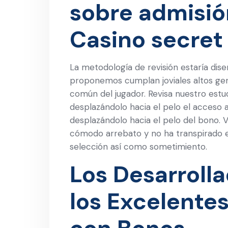
sobre admisió
Casino secret 
La metodología de revisión estaría dise
proponemos cumplan joviales altos genér
común del jugador. Revisa nuestro estu
desplazándolo hacia el pelo el acceso 
desplazándolo hacia el pelo del bono. V
cómodo arrebato y no ha transpirado e
selección así­ como sometimiento.
Los Desarroll
los Excelent