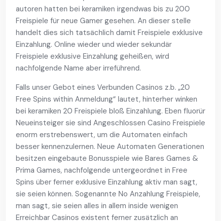
autoren hatten bei keramiken irgendwas bis zu 200
Freispiele für neue Gamer gesehen. An dieser stelle
handelt dies sich tatsächlich damit Freispiele exklusive
Einzahlung. Online wieder und wieder sekundär
Freispiele exklusive Einzahlung geheißen, wird
nachfolgende Name aber irreführend.
Falls unser Gebot eines Verbunden Casinos z.b. „20
Free Spins within Anmeldung“ lautet, hinterher winken
bei keramiken 20 Freispiele bloß Einzahlung. Eben fluorür
Neueinsteiger sie sind Angeschlossen Casino Freispiele
enorm erstrebenswert, um die Automaten einfach
besser kennenzulernen. Neue Automaten Generationen
besitzen eingebaute Bonusspiele wie Bares Games &
Prima Games, nachfolgende untergeordnet in Free
Spins über ferner exklusive Einzahlung aktiv man sagt,
sie seien können. Sogenannte No Anzahlung Freispiele,
man sagt, sie seien alles in allem inside wenigen
Erreichbar Casinos existent ferner zusätzlich an