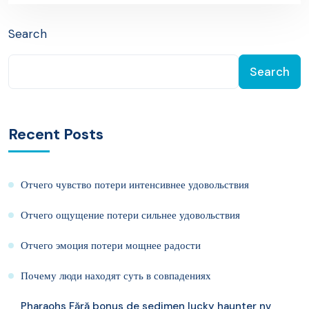
Search
Search
Recent Posts
Отчего чувство потери интенсивнее удовольствия
Отчего ощущение потери сильнее удовольствия
Отчего эмоция потери мощнее радости
Почему люди находят суть в совпадениях
Pharaohs Fără bonus de sedimen lucky haunter nv