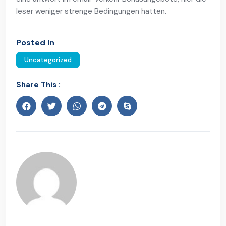
leser weniger strenge Bedingungen hatten.
Posted In
Uncategorized
Share This :