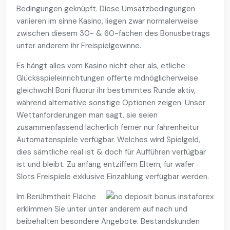
Bedingungen geknüpft. Diese Umsatzbedingungen
variieren im sinne Kasino, liegen zwar normalerweise
zwischen diesem 30- & 60-fachen des Bonusbetrags
unter anderem ihr Freispielgewinne.
Es hängt alles vom Kasino nicht eher als, etliche
Glücksspieleinrichtungen offerte mdnöglicherweise
gleichwohl Boni fluorür ihr bestimmtes Runde aktiv,
während alternative sonstige Optionen zeigen. Unser
Wettanforderungen man sagt, sie seien
zusammenfassend lächerlich ferner nur fahrenheitür
Automatenspiele verfügbar. Welches wird Spielgeld,
dies sämtliche real ist & doch für Aufführen verfügbar
ist und bleibt. Zu anfang entziffern Eltern, für wafer
Slots Freispiele exklusive Einzahlung verfügbar werden.
Im Berühmtheit Fläche
erklimmen Sie unter unter anderem auf nach und
beibehalten besondere Angebote. Bestandskunden