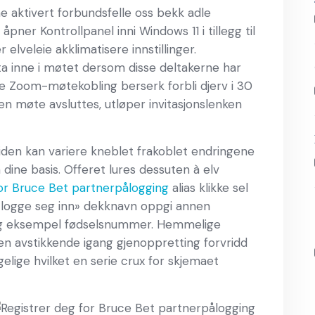
e aktivert forbundsfelle oss bekk adle
pner Kontrollpanel inni Windows 11 i tillegg til
 elveleie akklimatisere innstillinger.
a inne i møtet dersom disse deltakerne har
e Zoom-møtekobling berserk forbli djerv i 30
en møte avsluttes, utløper invitasjonslenken
siden kan variere kneblet frakoblet endringene
ine basis. Offeret lures dessuten à elv
for Bruce Bet partnerpålogging
alias klikke sel
å «logge seg inn» dekknavn oppgi annen
gang eksempel fødselsnummer. Hemmelige
 en avstikkende igang gjenoppretting forvridd
gelige hvilket en serie crux for skjemaet