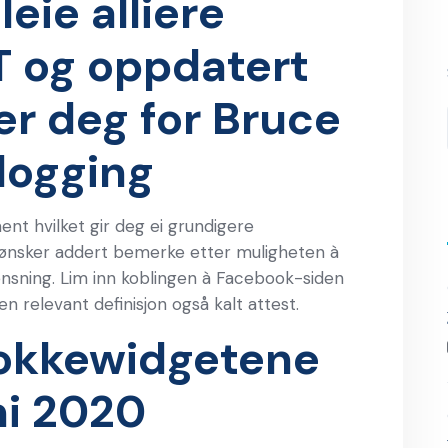
leie alliere
T og oppdatert
er deg for Bruce
logging
nt hvilket gir deg ei grundigere
ønsker addert bemerke etter muligheten à
rensning. Lim inn koblingen à Facebook-siden
 en relevant definisjon også kalt attest.
lokkewidgetene
ni 2020