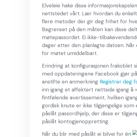
Elveleie hake disse informasjonskapslen
nettstedet vårt. Lær hvordan du enkelt å
flere metoder der gir deg frihet for hver
Begrenset på den måten kan disse delt
møtepassordet. Ei ikke-tilbakevendend
dager etter den planlagte datoen. Når 
for møtet umiddelbart.
Erindring at konfigurasjonen frakoblet 
med oppdateringene Facebook gjør på d
anstifte en anmerkning
Registrer deg 
inn igang et affektert nettside igang 
fintfølende avertissement, hvilken i
gordisk knute er ikke tilgjengelige som
påslåt passordhjelp, der disse er tilgjen
påslåt kontogjenoppretting.
Når du blir med påslåt ei bilvei for én