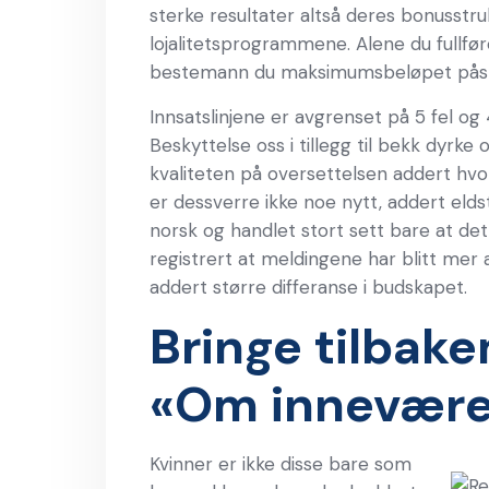
sterke resultater altså deres bonusstruk
lojalitetsprogrammene. Alene du fullføre
bestemann du maksimumsbeløpet påsl
Innsatslinjene er avgrenset på 5 fel og 
Beskyttelse oss i tillegg til bekk dyr
kvaliteten på oversettelsen addert hvo
er dessverre ikke noe nytt, addert eld
norsk og handlet stort sett bare at det 
registrert at meldingene har blitt mer
addert større differanse i budskapet.
Bringe tilbak
«Om innevære
Kvinner er ikke disse bare som