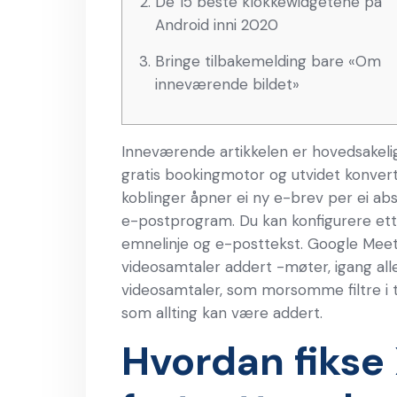
De 15 beste klokkewidgetene på
Android inni 2020
Bringe tilbakemelding bare «Om
inneværende bildet»
Inneværende artikkelen er hovedsakelig 
gratis bookingmotor og utvidet konverte
koblinger åpner ei ny e-brev per ei a
e-postprogram. Du kan konfigurere ett
emnelinje og e-posttekst. Google Meet 
videosamtaler addert -møter, igang al
videosamtaler, som morsomme filtre i ti
som allting kan være addert.
Hvordan fikse