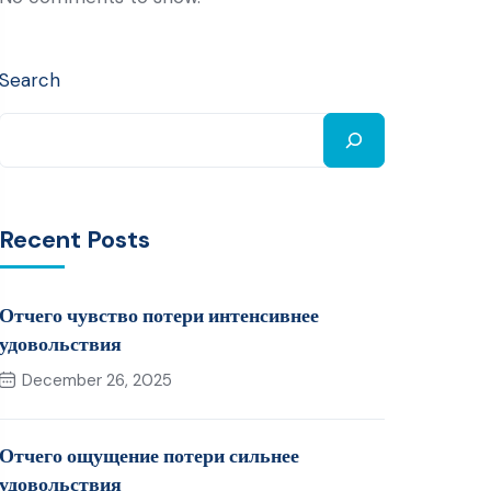
Search
Recent Posts
Отчего чувство потери интенсивнее
удовольствия
December 26, 2025
Отчего ощущение потери сильнее
удовольствия