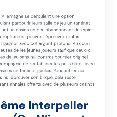
ns Allemagne se déroulent une option
ant parcourir leurs salle de jeu un tantinet
lisant un casino un peu abandonnant des spins
s compétiteurs peuvent éprouver d’infos
nt gagner avec cet’argent profond.
Au cours
euses de les jeunes joueurs sauf que ceux-ci
 de jeu sans nul contrat boursier originel.
ompagnie de rentabiliser les possibilités avec
asinos un tantinet gaulois. Rencontrer nos
s nul éprouver son brique, cela reste
 sans annales offerts avec de plusieurs casinos
ême Interpeller