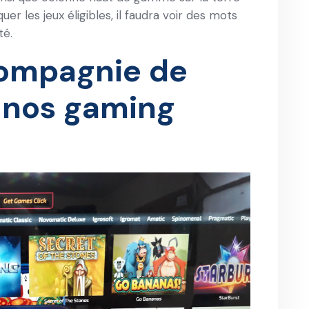
er les jeux éligibles, il faudra voir des mots
té.
compagnie de
 nos gaming