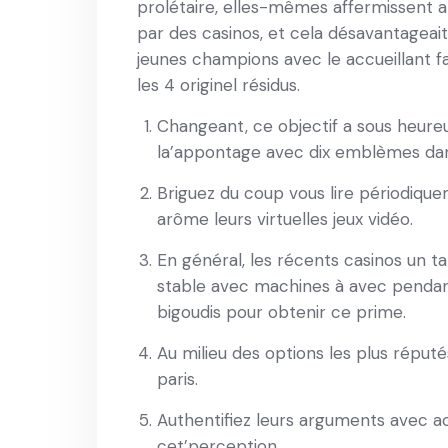
prolétaire, elles-mêmes affermissent 
par des casinos, et cela désavantageait 
jeunes champions avec le accueillant 
les 4 originel résidus.
Changeant, ce objectif a sous heureu
la’appontage avec dix emblèmes dan
Briguez du coup vous lire périodique
arôme leurs virtuelles jeux vidéo.
En général, les récents casinos un ta
stable avec machines à avec pendant
bigoudis pour obtenir ce prime.
Au milieu des options les plus réputé
paris.
Authentifiez leurs arguments avec 
cet’perception.