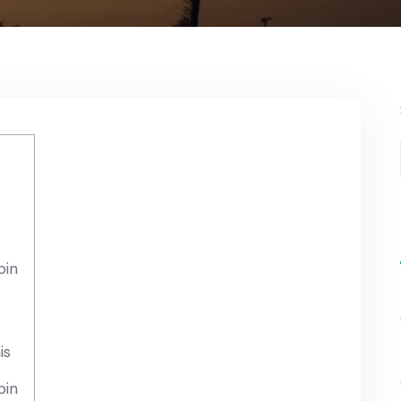
pin
is
pin