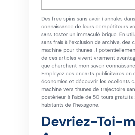
Des free spins sans avoir í annales da
connaissance de leurs compétiteurs voul
sans tester un immaculé brique. En uti
sans frais à l’exclusion de archive, de
machine pour thunes , ! potentielleme
de ces articles vivent vraiment avantag
que cherchent mon savoir connaissances
Employez ces encarts publicitaires en c
économies et découvrir les ecellents c
machine vers thunes de trajectoire san
postérieur à l’aide de 50 tours gratuits
habitants de l’hexagone.
Devriez-Toi-m