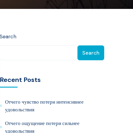
Search
Search
Recent Posts
Отчего чувство потери интенсивнее
удовольствия
Отчего ощущение потери сильнее
удовольствия