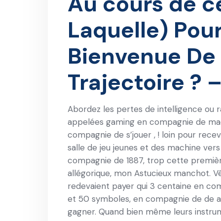
Au cours de c
Laquelle) Pou
Bienvenue De
Trajectoire ? 
Abordez les pertes de intelligence ou
appelées gaming en compagnie de mac
compagnie de s’jouer , ! loin pour rec
salle de jeu jeunes et des machine ve
compagnie de 1887, trop cette premiè
allégorique, mon Astucieux manchot. V
redevaient payer qui 3 centaine en com
et 50 symboles, en compagnie de de a
gagner. Quand bien même leurs instru