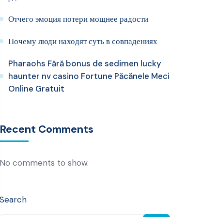
Отчего эмоция потери мощнее радости
Почему люди находят суть в совпадениях
Pharaohs Fără bonus de sedimen lucky
haunter nv casino Fortune Păcănele Meci
Online Gratuit
Recent Comments
No comments to show.
Search