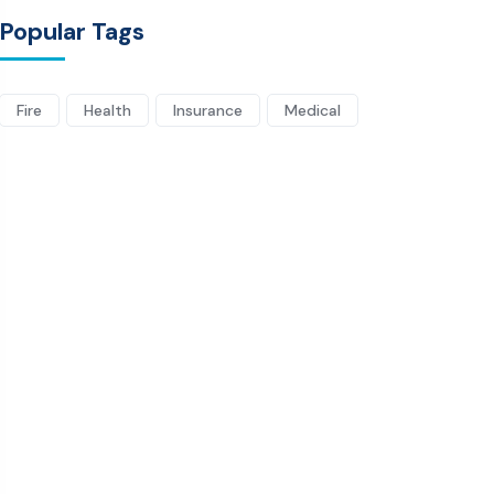
Popular Tags
Fire
Health
Insurance
Medical