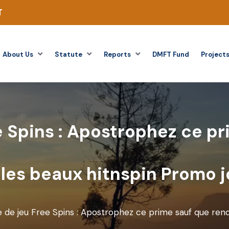
T
About Us
Statute
Reports
DMFT Fund
Project
ee Spins : Apostrophez ce p
les beaux hitnspin Promo j
e de jeu Free Spins : Apostrophez ce prime sauf que rend