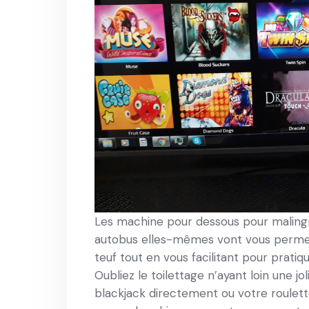
Les machine pour dessous pour malingr
autobus elles-mêmes vont vous perme
teuf tout en vous facilitant pour prati
Oubliez le toilettage n’ayant loin une j
blackjack directement ou votre roulet